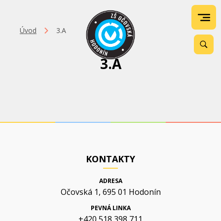
Úvod
3.A
3.A
KONTAKTY
ADRESA
Očovská 1, 695 01 Hodonín
PEVNÁ LINKA
+420 518 398 711