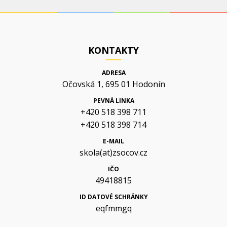
KONTAKTY
ADRESA
Očovská 1, 695 01 Hodonín
PEVNÁ LINKA
+420 518 398 711
+420 518 398 714
E-MAIL
skola(at)zsocov.cz
IČO
49418815
ID DATOVÉ SCHRÁNKY
eqfmmgq