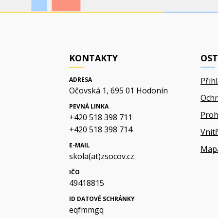
KONTAKTY
OST
ADRESA
Přih
Očovská 1, 695 01 Hodonín
Ochr
PEVNÁ LINKA
Proh
+420 518 398 711
+420 518 398 714
Vnit
E-MAIL
Map
skola(at)zsocov.cz
IČO
49418815
ID DATOVÉ SCHRÁNKY
eqfmmgq