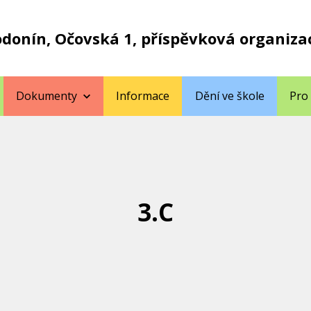
odonín, Očovská 1, příspěvková organiza
Dokumenty
Informace
Dění ve škole
Pro
3.C