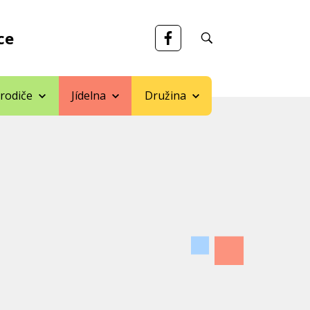
ce
 rodiče
Jídelna
Družina