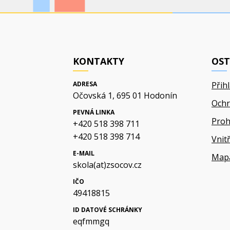
KONTAKTY
OST
ADRESA
Přih
Očovská 1, 695 01 Hodonín
Ochr
PEVNÁ LINKA
Proh
+420 518 398 711
+420 518 398 714
Vnit
E-MAIL
Map
skola(at)zsocov.cz
IČO
49418815
ID DATOVÉ SCHRÁNKY
eqfmmgq