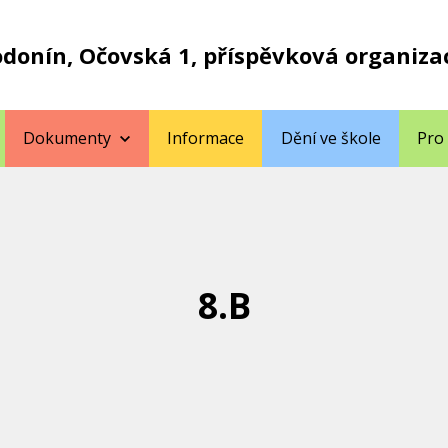
odonín, Očovská 1, příspěvková organiza
Dokumenty
Informace
Dění ve škole
Pro
8.B