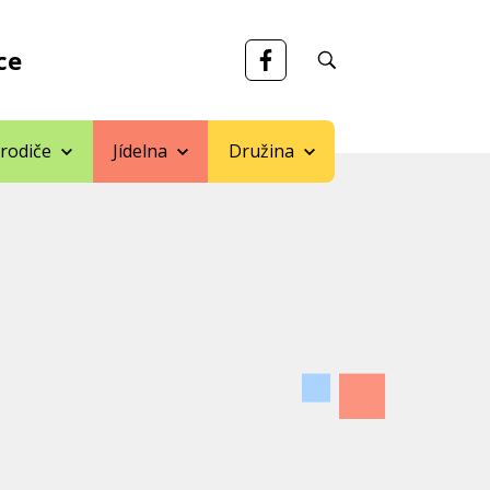
ce
 rodiče
Jídelna
Družina