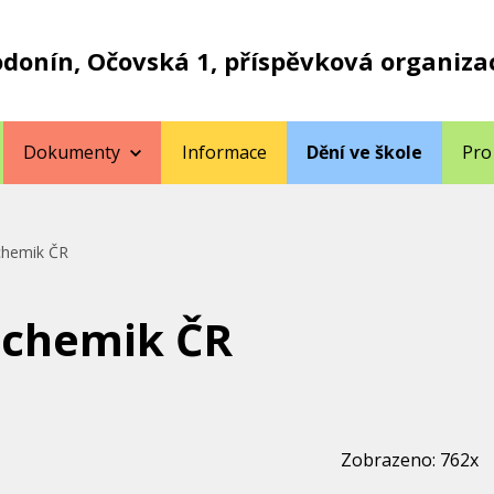
odonín, Očovská 1, příspěvková organiza
Dokumenty
Informace
Dění ve škole
Pro
chemik ČR
 chemik ČR
Zobrazeno: 762x