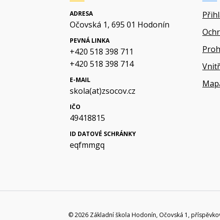
ADRESA
Přih
Očovská 1, 695 01 Hodonín
Ochr
PEVNÁ LINKA
Proh
+420 518 398 711
+420 518 398 714
Vnit
E-MAIL
Map
skola(at)zsocov.cz
IČO
49418815
ID DATOVÉ SCHRÁNKY
eqfmmgq
© 2026 Základní škola Hodonín, Očovská 1, příspěvko