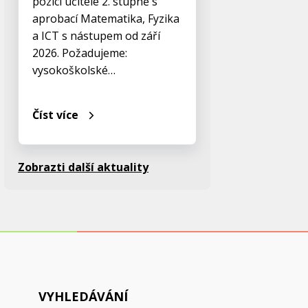
pozici učitele 2. stupně s
aprobací Matematika, Fyzika
a ICT s nástupem od září
2026. Požadujeme:
vysokoškolské…
Číst více
Zobrazti další aktuality
VYHLEDÁVÁNÍ