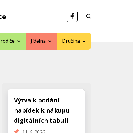
ce
 rodiče
Jídelna
Družina
Výzva k podání
nabídek k nákupu
digitálních tabulí
11. 6. 2026