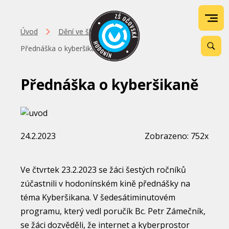
Úvod
Dění ve škole
Přednáška o kyberšikaně
Přednáška o kyberšikaně
24.2.2023
Zobrazeno: 752x
Ve čtvrtek 23.2.2023 se žáci šestých ročníků
zúčastnili v hodonínském kině přednášky na
téma Kyberšikana. V šedesátiminutovém
programu, který vedl poručík Bc. Petr Zámečník,
se žáci dozvěděli, že internet a kyberprostor