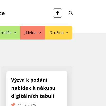
ce
 rodiče
Jídelna
Družina
Výzva k podání
nabídek k nákupu
digitálních tabulí
11. 6. 2026