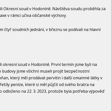
ívili Okresní soud v Hodoníně. Návštěva soudu proběhla za
axe v rámci učiva občanské výchovy.
m čtyř soudních jednání, v březnu se podívali na hlavní
vili okresní soud v Hodoníně. První termín jsme byli na
o budovy jsme všichni museli projít bezpečnostní
bňan, který měl prodávat pervitin i další omamné látky v
řešily peníze, které si měl půjčit od svého bratra na
lo odloženo na 22. 3. 2023, protože byla potřeba výpověď