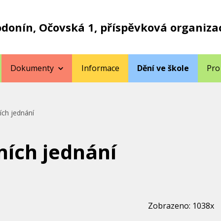
odonín, Očovská 1, příspěvková organiza
Dokumenty
Informace
Dění ve škole
Pro
ch jednání
ích jednání
Zobrazeno: 1038x