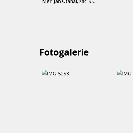
Mgr. Jan Otáhal, žáci 9.C
Fotogalerie