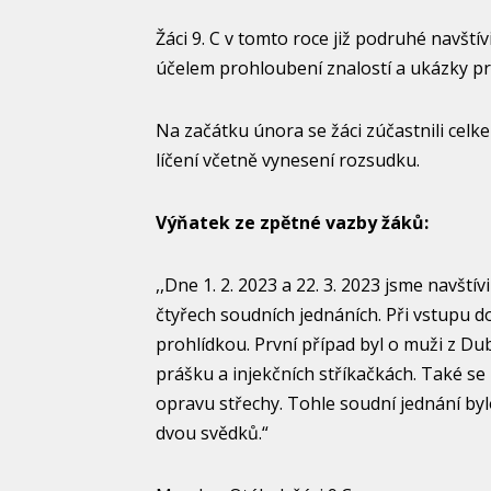
Žáci 9. C v tomto roce již podruhé navšt
účelem prohloubení znalostí a ukázky pr
Na začátku února se žáci zúčastnili celke
líčení včetně vynesení rozsudku.
Výňatek ze zpětné vazby žáků:
,,Dne 1. 2. 2023 a 22. 3. 2023 jsme navští
čtyřech soudních jednáních. Při vstupu d
prohlídkou. První případ byl o muži z Du
prášku a injekčních stříkačkách. Také se 
opravu střechy. Tohle soudní jednání by
dvou svědků.“