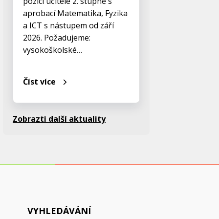
pozici učitele 2. stupně s
aprobací Matematika, Fyzika
a ICT s nástupem od září
2026. Požadujeme:
vysokoškolské…
Číst více
Zobrazti další aktuality
VYHLEDÁVÁNÍ