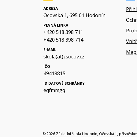
ADRESA
Přih
Očovská 1, 695 01 Hodonín
Ochr
PEVNÁ LINKA
Proh
+420 518 398 711
+420 518 398 714
Vnit
E-MAIL
Map
skola(at)zsocov.cz
IČO
49418815
ID DATOVÉ SCHRÁNKY
eqfmmgq
© 2026 Základní škola Hodonín, Očovská 1, příspěvko