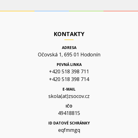
KONTAKTY
ADRESA
Očovská 1, 695 01 Hodonín
PEVNÁ LINKA
+420 518 398 711
+420 518 398 714
E-MAIL
skola(at)zsocov.cz
IČO
49418815
ID DATOVÉ SCHRÁNKY
eqfmmgq