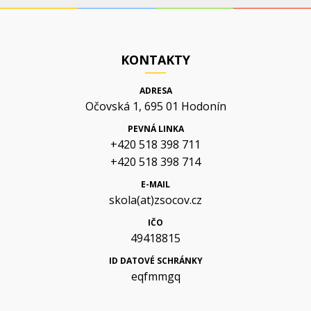
KONTAKTY
ADRESA
Očovská 1, 695 01 Hodonín
PEVNÁ LINKA
+420 518 398 711
+420 518 398 714
E-MAIL
skola(at)zsocov.cz
IČO
49418815
ID DATOVÉ SCHRÁNKY
eqfmmgq