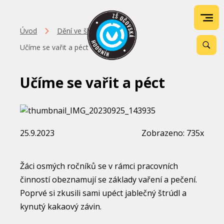
Úvod
Dění ve škole
Učíme se vařit a péct
Učíme se vařit a péct
25.9.2023
Zobrazeno: 735x
Žáci osmých ročníků se v rámci pracovních
činností obeznamují se základy vaření a pečení.
Poprvé si zkusili sami upéct jablečný štrúdl a
kynutý kakaový závin.