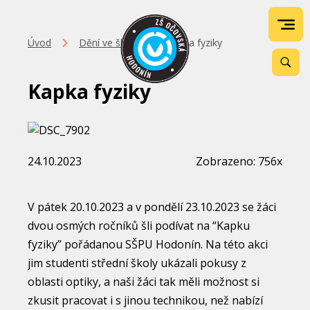
Úvod
Dění ve škole
Kapka fyziky
Kapka fyziky
24.10.2023
Zobrazeno: 756x
V pátek 20.10.2023 a v pondělí 23.10.2023 se žáci
dvou osmých ročníků šli podívat na “Kapku
fyziky” pořádanou SŠPU Hodonín. Na této akci
jim studenti střední školy ukázali pokusy z
oblasti optiky, a naši žáci tak měli možnost si
zkusit pracovat i s jinou technikou, než nabízí