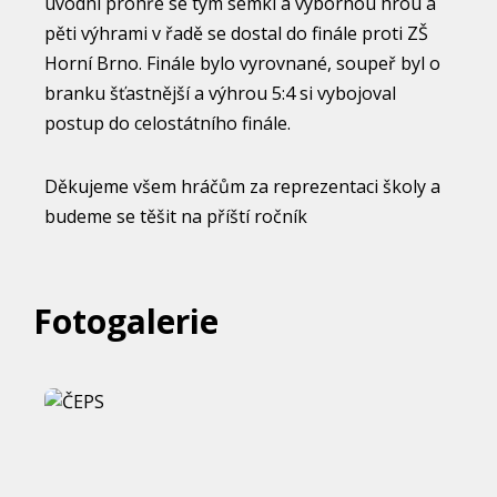
úvodní prohře se tým semkl a výbornou hrou a
pěti výhrami v řadě se dostal do finále proti ZŠ
Horní Brno. Finále bylo vyrovnané, soupeř byl o
branku šťastnější a výhrou 5:4 si vybojoval
postup do celostátního finále.
Děkujeme všem hráčům za reprezentaci školy a
budeme se těšit na příští ročník
Fotogalerie