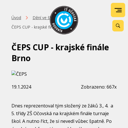
Úvod
Dění ve škole
ČEPS CUP - krajské finále Brno
ČEPS CUP - krajské finále
Brno
19.1.2024
Zobrazeno: 667x
Dnes reprezentoval tým složený ze žáků 3., 4. a
5. třídy ZŠ Očovská na krajském finále turnaje
škol. A nutno říct, že si nevedl vůbec špatně. Po