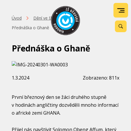
Úvod
Dění ve škole
Přednáška o Ghaně
Přednáška o Ghaně
1.3.2024
Zobrazeno: 811x
První březnový den se žáci druhého stupně
v hodinách angličtiny dozvěděli mnoho informací
o africké zemi GHANA.
Přijel nás navštívit Solomon Obeng Affum, který