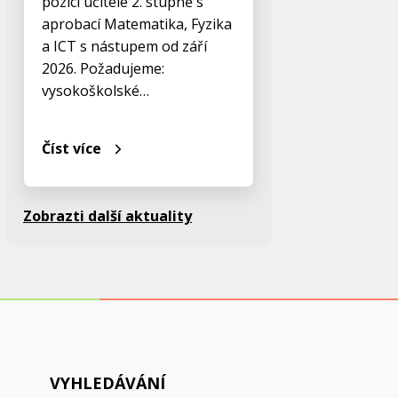
pozici učitele 2. stupně s
aprobací Matematika, Fyzika
a ICT s nástupem od září
2026. Požadujeme:
vysokoškolské…
Číst více
Zobrazti další aktuality
VYHLEDÁVÁNÍ