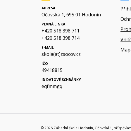
ADRESA
Přih
Očovská 1, 695 01 Hodonín
Ochr
PEVNÁ LINKA
Proh
+420 518 398 711
+420 518 398 714
Vnit
E-MAIL
Map
skola(at)zsocov.cz
IČO
49418815
ID DATOVÉ SCHRÁNKY
eqfmmgq
© 2026 Základní škola Hodonín, Očovská 1, příspěvko