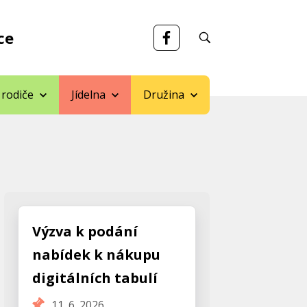
ce
 rodiče
Jídelna
Družina
Výzva k podání
nabídek k nákupu
digitálních tabulí
11. 6. 2026