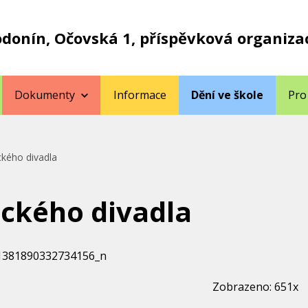
odonín, Očovská 1, příspěvková organiza
Dokumenty
Informace
Dění ve škole
Pro
kého divadla
ckého divadla
Zobrazeno: 651x