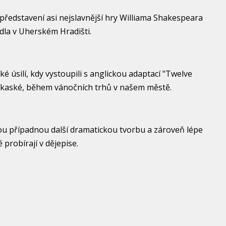
ho představení asi nejslavnější hry Williama Shakespeara
dla v Uherském Hradišti.
ké úsilí, kdy vystoupili s anglickou adaptací "Twelve
říkaské, během vánočních trhů v našem městě.
svou případnou další dramatickou tvorbu a zároveň lépe
probírají v dějepise.