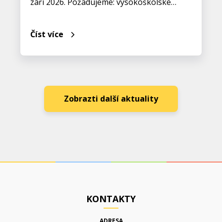
září 2026. Požadujeme: vysokoškolské…
Číst více
Zobrazti další aktuality
KONTAKTY
ADRESA