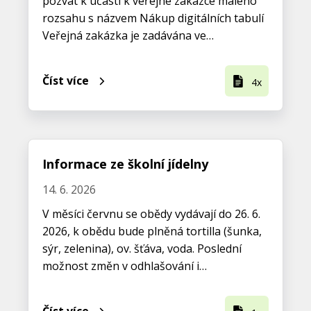
pozvat k účasti k veřejné zakázce malého
rozsahu s názvem Nákup digitálních tabulí
Veřejná zakázka je zadávána ve…
Číst více
4x
Informace ze školní jídelny
14. 6. 2026
V měsíci červnu se obědy vydávají do 26. 6.
2026, k obědu bude plněná tortilla (šunka,
sýr, zelenina), ov. šťáva, voda. Poslední
možnost změn v odhlašování i…