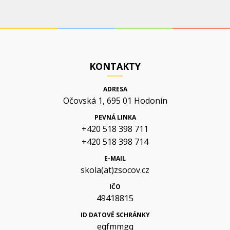
KONTAKTY
ADRESA
Očovská 1, 695 01 Hodonín
PEVNÁ LINKA
+420 518 398 711
+420 518 398 714
E-MAIL
skola(at)zsocov.cz
IČO
49418815
ID DATOVÉ SCHRÁNKY
eqfmmgq