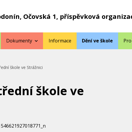
odonín, Očovská 1, příspěvková organiza
Dokumenty
Informace
Dění ve škole
Pro
ední škole ve Strážnici
řední škole ve