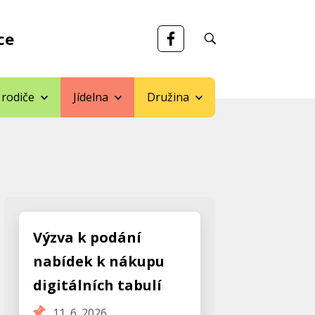
ce
 rodiče
Jídelna
Družina
Výzva k podání
nabídek k nákupu
digitálních tabulí
11. 6. 2026