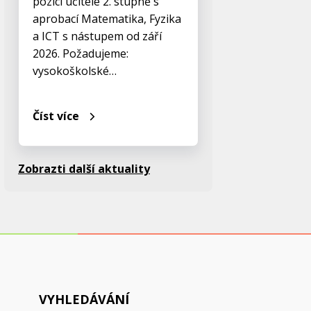
pozici učitele 2. stupně s
aprobací Matematika, Fyzika
a ICT s nástupem od září
2026. Požadujeme:
vysokoškolské…
Číst více
Zobrazti další aktuality
VYHLEDÁVÁNÍ