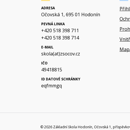
ADRESA
Přih
Očovská 1, 695 01 Hodonín
Ochr
PEVNÁ LINKA
Proh
+420 518 398 711
+420 518 398 714
Vnit
E-MAIL
Map
skola(at)zsocov.cz
IČO
49418815
ID DATOVÉ SCHRÁNKY
eqfmmgq
© 2026 Základní škola Hodonín, Očovská 1, příspěvko