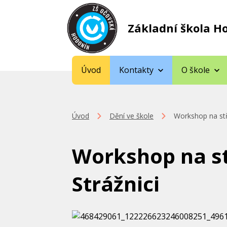
Základní škola H
Úvod
Kontakty
O škole
Úvod
Dění ve škole
Workshop na stř
Workshop na st
Strážnici