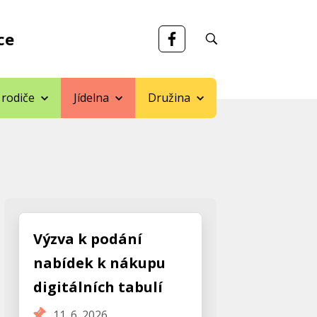
ce
 rodiče
Jídelna
Družina
Výzva k podání
nabídek k nákupu
digitálních tabulí
11. 6. 2026