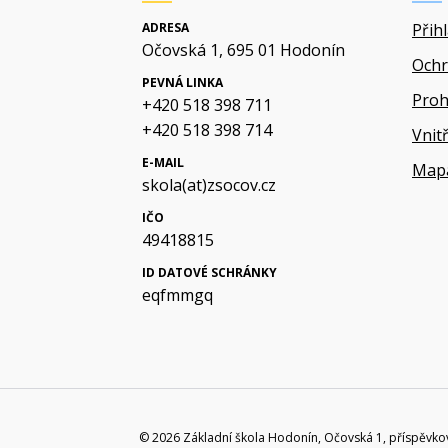
ADRESA
Přih
Očovská 1, 695 01 Hodonín
Ochr
PEVNÁ LINKA
Proh
+420 518 398 711
+420 518 398 714
Vnit
E-MAIL
Map
skola(at)zsocov.cz
IČO
49418815
ID DATOVÉ SCHRÁNKY
eqfmmgq
© 2026 Základní škola Hodonín, Očovská 1, příspěvko