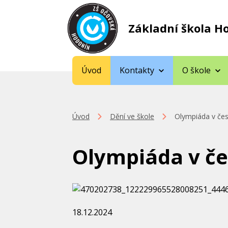
Základní škola H
Úvod
Kontakty
O škole
Úvod
Dění ve škole
Olympiáda v če
Olympiáda v č
18.12.2024