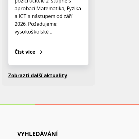
pozici učitele 2. stupně s
aprobací Matematika, Fyzika
a ICT s nástupem od září
2026. Požadujeme:
vysokoškolské…
Číst více
Zobrazti další aktuality
VYHLEDÁVÁNÍ