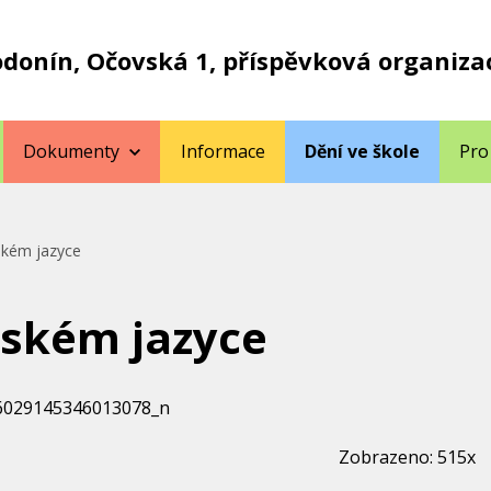
odonín, Očovská 1, příspěvková organiza
Dokumenty
Informace
Dění ve škole
Pro
ském jazyce
eském jazyce
Zobrazeno: 515x