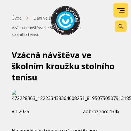
Úvod
Dění ve škole
Vzácná návštěva ve školním kroužku
stolního tenisu
Vzácná návštěva ve
školním kroužku stolního
tenisu
8.1.2025
Zobrazeno: 434x
Na pondělním tréninku nás poctil svou