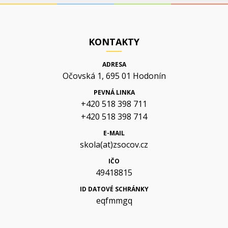
KONTAKTY
ADRESA
Očovská 1, 695 01 Hodonín
PEVNÁ LINKA
+420 518 398 711
+420 518 398 714
E-MAIL
skola(at)zsocov.cz
IČO
49418815
ID DATOVÉ SCHRÁNKY
eqfmmgq