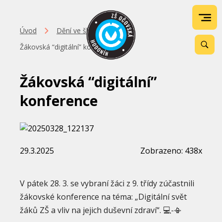
Úvod
Dění ve škole
Žákovská “digitální” konference
Žákovská “digitální”
konference
29.3.2025
Zobrazeno: 438x
V pátek 28. 3. se vybraní žáci z 9. třídy zúčastnili
žákovské konference na téma: „Digitální svět
žáků ZŠ a vliv na jejich duševní zdraví“. 💻-📳