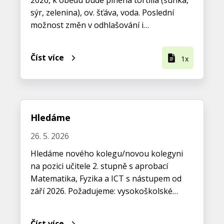
2026, k obědu bude plněná tortilla (šunka,
sýr, zelenina), ov. šťáva, voda. Poslední
možnost změn v odhlašování i…
Číst více
1x
Hledáme
26. 5. 2026
Hledáme nového kolegu/novou kolegyni
na pozici učitele 2. stupně s aprobací
Matematika, Fyzika a ICT s nástupem od
září 2026. Požadujeme: vysokoškolské…
Číst více