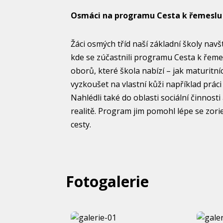
Osmáci na programu Cesta k řemeslu 
Žáci osmých tříd naší základní školy navš
kde se zúčastnili programu Cesta k řem
oborů, které škola nabízí – jak maturitní
vyzkoušet na vlastní kůži například práci
Nahlédli také do oblasti sociální činnost
realitě. Program jim pomohl lépe se zor
cesty.
Fotogalerie