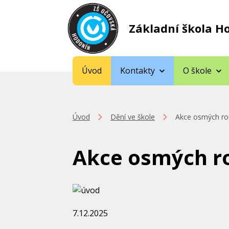
Základní škola H
Úvod
Kontakty
O škole
Úvod
Dění ve škole
Akce osmých ro
Akce osmých r
7.12.2025