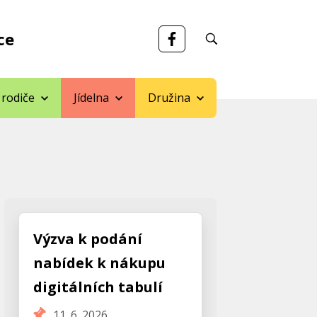
ce
 rodiče
Jídelna
Družina
Výzva k podání
nabídek k nákupu
digitálních tabulí
11. 6. 2026