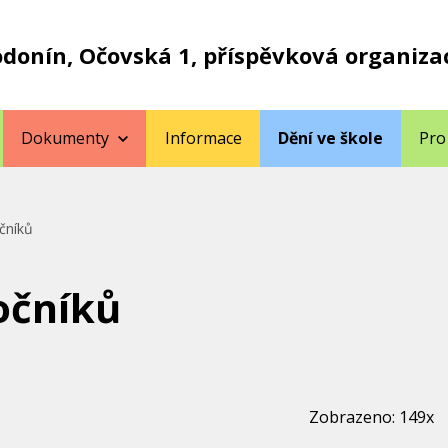
odonín, Očovská 1, příspěvková organiza
Dokumenty
Informace
Dění ve škole
Pro
čníků
očníků
Zobrazeno: 149x