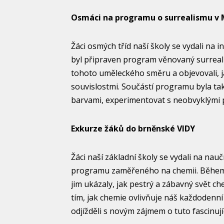
Osmáci na programu o surrealismu v M
Žáci osmých tříd naší školy se vydali na 
byl připraven program věnovaný surreali
tohoto uměleckého směru a objevovali, ja
souvislostmi. Součástí programu byla také
barvami, experimentovat s neobvyklými 
Exkurze žáků do brněnské VIDY
Žáci naší základní školy se vydali na na
programu zaměřeného na chemii. Během 
jim ukázaly, jak pestrý a zábavný svět che
tím, jak chemie ovlivňuje náš každodenní 
odjížděli s novým zájmem o tuto fascinujíc