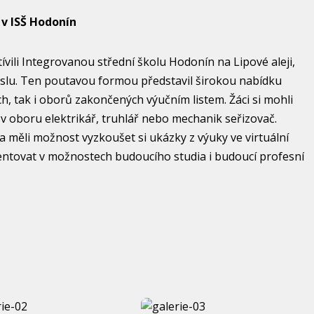
v ISŠ Hodonín
tívili Integrovanou střední školu Hodonín na Lipové aleji,
eslu. Ten poutavou formou představil širokou nabídku
ch, tak i oborů zakončených výučním listem. Žáci si mohli
 v oboru elektrikář, truhlář nebo mechanik seřizovač.
i a měli možnost vyzkoušet si ukázky z výuky ve virtuální
ientovat v možnostech budoucího studia i budoucí profesní