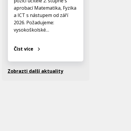
pozici učitele 2. stupně s
aprobací Matematika, Fyzika
a ICT s nástupem od září
2026. Požadujeme:
vysokoškolské…
Číst více
Zobrazti další aktuality