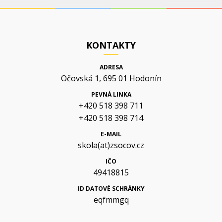
KONTAKTY
ADRESA
Očovská 1, 695 01 Hodonín
PEVNÁ LINKA
+420 518 398 711
+420 518 398 714
E-MAIL
skola(at)zsocov.cz
IČO
49418815
ID DATOVÉ SCHRÁNKY
eqfmmgq