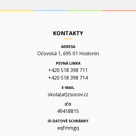
KONTAKTY
ADRESA
Očovská 1, 695 01 Hodonín
PEVNÁ LINKA
+420 518 398 711
+420 518 398 714
E-MAIL
skola(at)zsocov.cz
IČO
49418815
ID DATOVÉ SCHRÁNKY
eqfmmgq