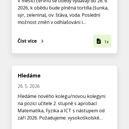
V měsíci červnu se obědy vydávají do 26. 6.
2026, k obědu bude plněná tortilla (šunka,
sýr, zelenina), ov. šťáva, voda. Poslední
možnost změn v odhlašování i…
Číst více
1x
Hledáme
26. 5. 2026
Hledáme nového kolegu/novou kolegyni
na pozici učitele 2. stupně s aprobací
Matematika, Fyzika a ICT s nástupem od
září 2026. Požadujeme: vysokoškolské…