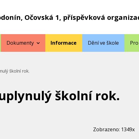
odonín, Očovská 1, příspěvková organiza
Dokumenty
Informace
Dění ve škole
Pro
ulý školní rok.
plynulý školní rok.
Zobrazeno: 1349x