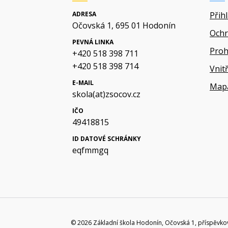
ADRESA
Přih
Očovská 1, 695 01 Hodonín
Ochr
PEVNÁ LINKA
Proh
+420 518 398 711
+420 518 398 714
Vnit
E-MAIL
Map
skola(at)zsocov.cz
IČO
49418815
ID DATOVÉ SCHRÁNKY
eqfmmgq
© 2026 Základní škola Hodonín, Očovská 1, příspěvko