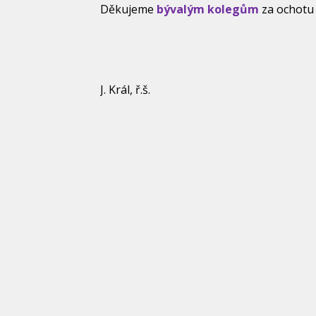
Děkujeme
bývalým kolegům
za ochotu 
J. Král, ř.š.