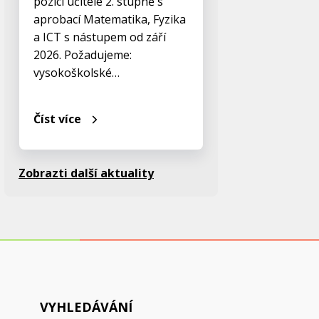
pozici učitele 2. stupně s
aprobací Matematika, Fyzika
a ICT s nástupem od září
2026. Požadujeme:
vysokoškolské…
Číst více
Zobrazti další aktuality
VYHLEDÁVÁNÍ