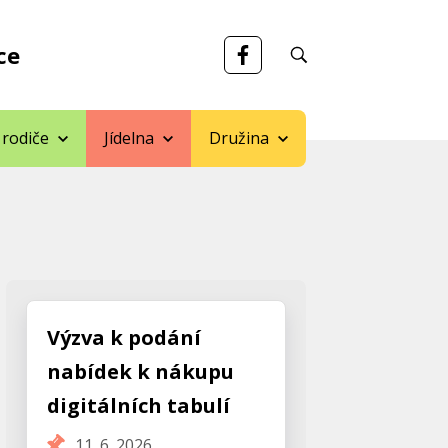
ce
 rodiče
Jídelna
Družina
Výzva k podání
nabídek k nákupu
digitálních tabulí
11. 6. 2026