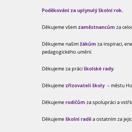
Poděkování za uplynulý školní rok.
Děkujeme všem
zaměstnancům
za celo
Děkujeme našim
žákům
za inspiraci, en
pedagogického umění.
Děkujeme za práci
školské rady
.
Děkujeme
zřizovateli školy
– městu Hod
Děkujeme
rodičům
za spolupráci a vstří
Děkujeme
školní radě
a ostatním za jeji