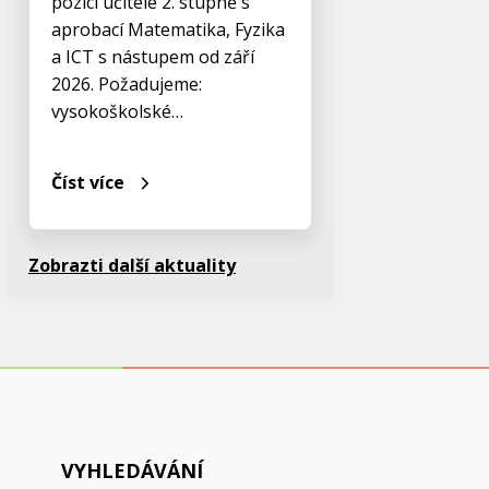
pozici učitele 2. stupně s
aprobací Matematika, Fyzika
a ICT s nástupem od září
2026. Požadujeme:
vysokoškolské…
Číst více
Zobrazti další aktuality
VYHLEDÁVÁNÍ