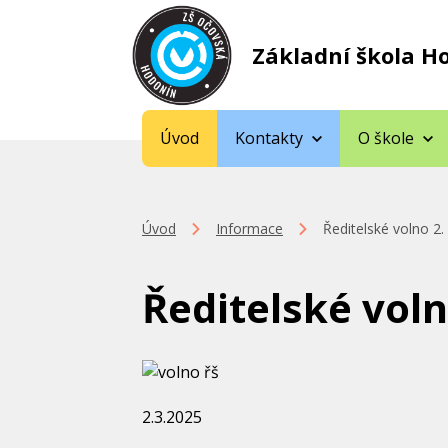
Základní škola H
Úvod
Kontakty
O škole
Úvod
Informace
Ředitelské volno 2. 
Ředitelské volno
2.3.2025