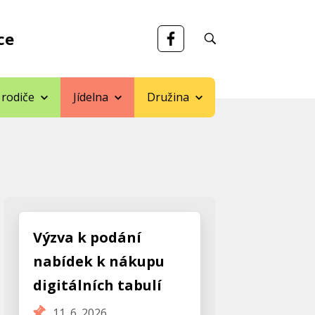
ce
 rodiče
Jídelna
Družina
Výzva k podání
nabídek k nákupu
digitálních tabulí
11. 6. 2026