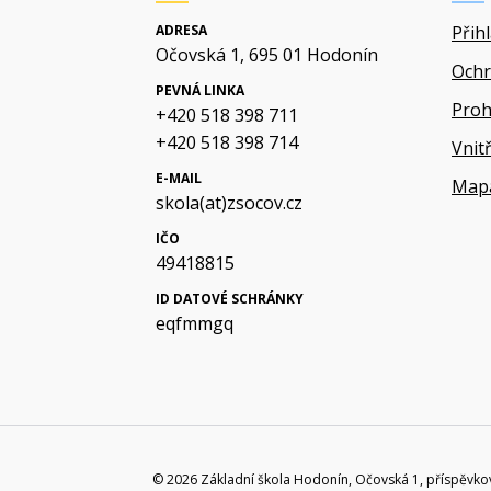
ADRESA
Přih
Očovská 1, 695 01 Hodonín
Ochr
PEVNÁ LINKA
Proh
+420 518 398 711
+420 518 398 714
Vnit
E-MAIL
Map
skola(at)zsocov.cz
IČO
49418815
ID DATOVÉ SCHRÁNKY
eqfmmgq
© 2026 Základní škola Hodonín, Očovská 1, příspěvko