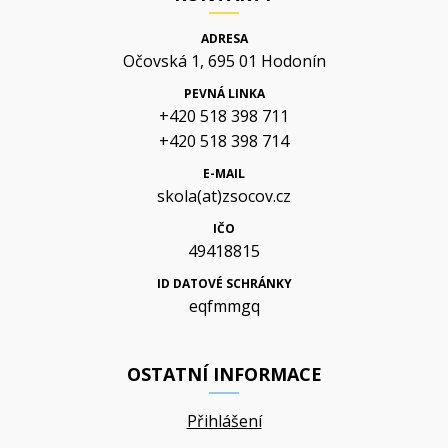
ADRESA
Očovská 1, 695 01 Hodonín
PEVNÁ LINKA
+420 518 398 711
+420 518 398 714
E-MAIL
skola(at)zsocov.cz
IČO
49418815
ID DATOVÉ SCHRÁNKY
eqfmmgq
OSTATNÍ INFORMACE
Přihlášení